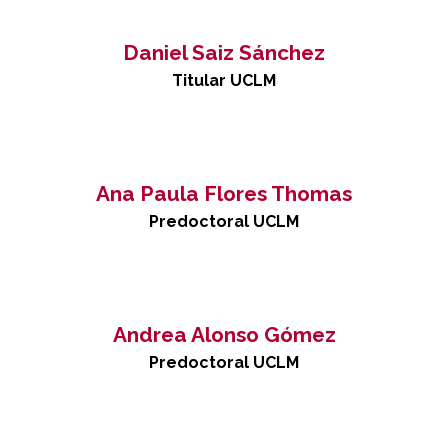
¡Súmate!
Aporta tu donación para cumplir
Daniel Saiz Sánchez
objetivos que contribuyen al bienestar
general.
Titular UCLM
Ana Paula Flores Thomas
Predoctoral UCLM
Andrea Alonso Gómez
Predoctoral UCLM